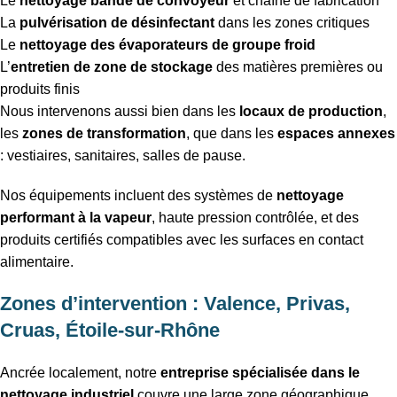
Le
nettoyage bande de convoyeur
et chaîne de fabrication
La
pulvérisation de désinfectant
dans les zones critiques
Le
nettoyage des évaporateurs de groupe froid
L’
entretien de zone de stockage
des matières premières ou
produits finis
Nous intervenons aussi bien dans les
locaux de production
,
les
zones de transformation
, que dans les
espaces annexes
: vestiaires, sanitaires, salles de pause.
Nos équipements incluent des systèmes de
nettoyage
performant à la vapeur
, haute pression contrôlée, et des
produits certifiés compatibles avec les surfaces en contact
alimentaire.
Zones d’intervention : Valence, Privas,
Cruas, Étoile-sur-Rhône
Ancrée localement, notre
entreprise spécialisée dans le
nettoyage industriel
couvre une large zone géographique