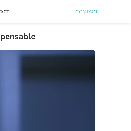
TACT
CONTACT
spensable