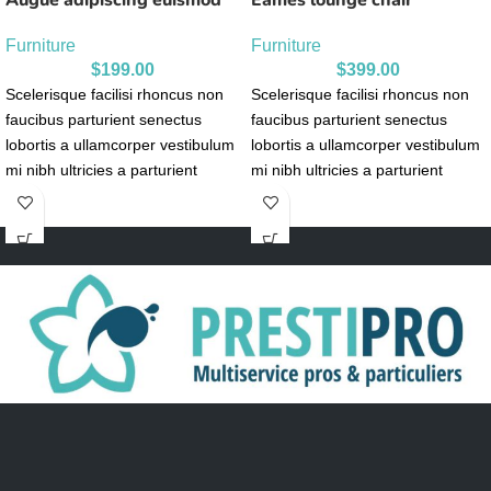
Augue adipiscing euismod
Eames lounge chair
Furniture
Furniture
$
199.00
$
399.00
Scelerisque facilisi rhoncus non
Scelerisque facilisi rhoncus non
faucibus parturient senectus
faucibus parturient senectus
lobortis a ullamcorper vestibulum
lobortis a ullamcorper vestibulum
mi nibh ultricies a parturient
mi nibh ultricies a parturient
gravida a vestibulum leo sem in.
gravida a vestibulum leo sem in.
Est cum torquent mi in
Est cum torquent mi in
scelerisque leo aptent per at vitae
scelerisque leo aptent per at vitae
ante eleifend mollis adipiscing.
ante eleifend mollis adipiscing.